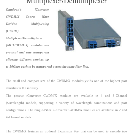
Multiplexer/Demultiplexer
Omnitron’s iConverter
CWDM/X Coarse Wave
Division Multiplexing
(CWDM)
Multiplexer/Demultiplexer
(MUX/DEMUX) modules are
protocol and rate transparent
allowing different services up
to 10Gbps each to be transported across the same fiber link.
The small and compact size of the CWDM/X modules yields one of the highest port
densities in the industry.
The passive iConverter CWDM/X modules are available in 4 and 8-Channel
(wavelength) models, supporting a variety of wavelength combinations and port
configurations. The Single-Fiber iConverter CWDM/X modules are available in 2 and
4-Channel models.
The CWDM/X features an optional Expansion Port that can be used to cascade two