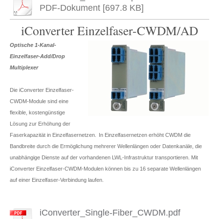
PDF-Dokument [697.8 KB]
iConverter Einzelfaser-CWDM/AD
Optische 1-Kanal-
Einzelfaser-Add/Drop
Multiplexer
Die iConverter Einzelfaser-
CWDM-Module sind eine
flexible, kostengünstige
Lösung zur Erhöhung der
Faserkapazität in Einzelfasernetzen.
In Einzelfasernetzen erhöht CWDM die
Bandbreite durch die Ermöglichung mehrerer Wellenlängen oder Datenkanäle, die
unabhängige Dienste auf der vorhandenen LWL-Infrastruktur transportieren. Mit
iConverter Einzelfaser-CWDM-Modulen können bis zu 16 separate Wellenlängen
auf einer Einzelfaser-Verbindung laufen.
iConverter_Single-Fiber_CWDM.pdf