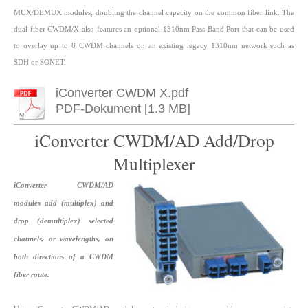
MUX/DEMUX modules, doubling the channel capacity on the common fiber link. The
dual fiber CWDM/X also features an optional 1310nm Pass Band Port that can be used
to overlay up to 8 CWDM channels on an existing legacy 1310nm network such as
SDH or SONET.
iConverter CWDM X.pdf
PDF-Dokument [1.3 MB]
iConverter CWDM/AD Add/Drop
Multiplexer
iConverter CWDM/AD
modules add (multiplex) and
drop (demultiplex) selected
channels, or wavelengths, on
both directions of a CWDM
fiber route.