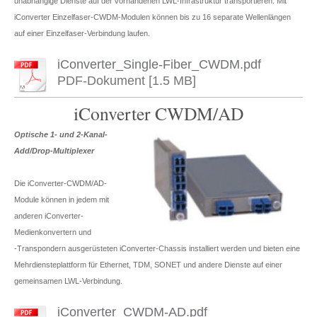
unabhängige Dienste auf der vorhandenen LWL-Infrastruktur transportieren. Mit
iConverter Einzelfaser-CWDM-Modulen können bis zu 16 separate Wellenlängen
auf einer Einzelfaser-Verbindung laufen.
iConverter_Single-Fiber_CWDM.pdf
PDF-Dokument [1.5 MB]
iConverter CWDM/AD
Optische 1- und 2-Kanal-
Add/Drop-Multiplexer
Die iConverter-CWDM/AD-
Module können in jedem mit
anderen iConverter-
Medienkonvertern und
‑Transpondern ausgerüsteten iConverter-Chassis installiert werden und bieten eine
Mehrdiensteplattform für Ethernet, TDM, SONET und andere Dienste auf einer
gemeinsamen LWL-Verbindung.
iConverter_CWDM-AD.pdf