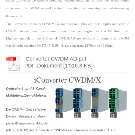
Using iConverter CWDM/AD modules, network designers can add new access points
anywhere on a CWDM network, without impacting the remaining channels traversing
the network.
The iConverter 1-Channel CWDM/AD modules multiplex and demultiplex one specific
CWDM channel from the common dual fiber or single-fiber CWDM fiber link.
Eighteen models of the 1-Channel CWDM/AD are available to support all CWDM
wavelengths specified by ITU-T G.694.2, ranging from 1270nm to 1610nm.
iConverter CWDM AD.pdf
PDF-Dokument [1'016.8 KB]
iConverter CWDM/X
Optische 4- und 8-Kanal-
Multiplexer/Demultiplexer
Die CWDM- (Coarse Wave
Division Multiplexing) Multi-
plexer/Demultiplexer-Module
(MUX/DEMUX) des iConverters CWDM/X von Omnitron unterstützen ITU-T