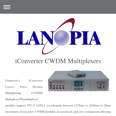
iConverter CWDM Multiplexers
Omnitron’s iConverter
Coarse Wave Division
Multiplexing (CWDM)
Multiplexer/Demultiplexer
modules support ITU-T G694.2 wavelengths between 1270nm to 1610nm in 20nm
increments. iConverter CWDM modules are protocol and rate transparent allowing