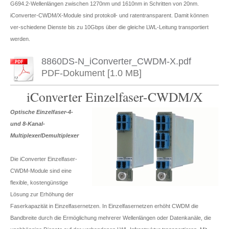
G694.2-Wellenlängen zwischen 1270nm und 1610nm in Schritten von 20nm.
iConverter-CWDM/X-Module sind protokoll- und ratentransparent. Damit können
ver-schiedene Dienste bis zu 10Gbps über die gleiche LWL-Leitung transportiert
werden.
8860DS-N_iConverter_CWDM-X.pdf
PDF-Dokument [1.0 MB]
iConverter Einzelfaser-CWDM/X
Optische Einzelfaser-4-
und 8-Kanal-
Multiplexer/Demultiplexer
Die iConverter Einzelfaser-
CWDM-Module sind eine
flexible, kostengünstige
Lösung zur Erhöhung der
Faserkapazität in Einzelfasernetzen. In Einzelfasernetzen erhöht CWDM die
Bandbreite durch die Ermöglichung mehrerer Wellenlängen oder Datenkanäle, die