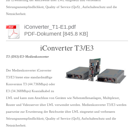
zur Erweiterung der Reichweite über LWL eingesetzt und verbessern
Störungsunempfindlichkeit, Quality of Service (QoS) , Aufschalteschutz und die
Netzsicherheit.
iConverter_T1-E1.pdf
PDF-Dokument [845.8 KB]
iConverter T3/E3
T3 (DS3)/E3-Medienkonverter
Der Medienkonverter iConverter
T3/E3 bietet eine standardmäßige
Konversion T3 (44.736Mbps) oder
E3 (34.368Mbps) Koaxialkabel zu
LWL und kann zum Anschluss von Geräten wie Nebenstellenanlagen, Multiplexer,
Router und Videoserver über LWL verwendet werden. Medienkonverter T3/E3 werden
paarweise zur Erweiterung der Reichweite über LWL eingesetzt und verbessern
Störungsunempfindlichkeit, Quality of Service (QoS), Aufschalteschutz und die
Netzsicherheit.