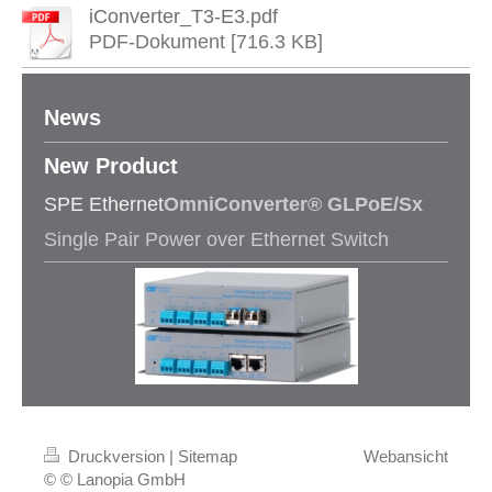
iConverter_T3-E3.pdf
PDF-Dokument [716.3 KB]
News
New Product​
SPE Ethernet
OmniConverter® GLPoE/Sx
Single Pair Power over Ethernet Switch
Druckversion
|
Sitemap
Webansicht
© © Lanopia GmbH