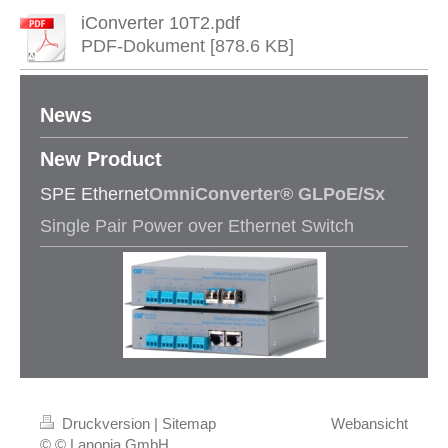
iConverter 10T2.pdf
PDF-Dokument [878.6 KB]
News
New Product​
SPE Ethernet
OmniConverter® GLPoE/Sx
Single Pair Power over Ethernet Switch
Druckversion
|
Sitemap
Webansicht
© © Lanopia GmbH