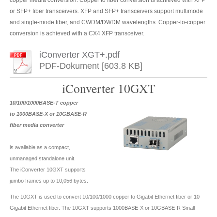
copper media conversion. Copper to fiber conversion is achieved with XFP
or SFP+ fiber transceivers. XFP and SFP+ transceivers support multimode
and single-mode fiber, and CWDM/DWDM wavelengths. Copper-to-copper
conversion is achieved with a CX4 XFP transceiver.
iConverter XGT+.pdf
PDF-Dokument [603.8 KB]
iConverter 10GXT
10/100/1000BASE-T copper
to 1000BASE-X or 10GBASE-R
fiber media converter
is available as a compact,
unmanaged standalone unit.
The iConverter 10GXT supports
jumbo frames up to 10,056 bytes.
The 10GXT is used to convert 10/100/1000 copper to Gigabit Ethernet fiber or 10
Gigabit Ethernet fiber. The 10GXT supports 1000BASE-X or 10GBASE-R Small