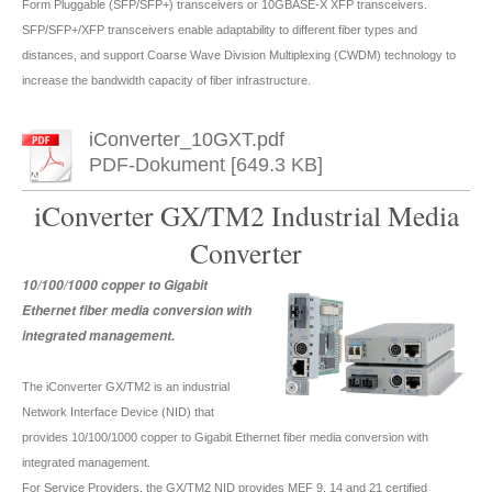
Form Pluggable (SFP/SFP+) transceivers or 10GBASE-X XFP transceivers.
SFP/SFP+/XFP transceivers enable adaptability to different fiber types and
distances, and support Coarse Wave Division Multiplexing (CWDM) technology to
increase the bandwidth capacity of fiber infrastructure.
iConverter_10GXT.pdf
PDF-Dokument [649.3 KB]
iConverter GX/TM2 Industrial Media
Converter
10/100
/1000 copper to Gigabit
Ethernet fiber media conversion with
integrated management.
The iConverter GX/TM2 is an industrial
Network Interface Device (NID) that
provides 10/100/1000 copper to Gigabit Ethernet fiber media conversion with
integrated management.
For Service Providers, the GX/TM2 NID provides MEF 9, 14 and 21 certified