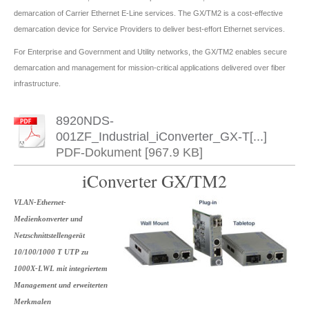
demarcation of Carrier Ethernet E-Line services. The GX/TM2 is a cost-effective
demarcation device for Service Providers to deliver best-effort Ethernet services.
For Enterprise and Government and Utility networks, the GX/TM2 enables secure
demarcation and management for mission-critical applications delivered over fiber
infrastructure.
8920NDS-
001ZF_Industrial_iConverter_GX-T[...]
PDF-Dokument [967.9 KB]
iConverter GX/TM2
VLAN-Ethernet-
Medienkonverter und
Netzschnittstellengerät
10/100/1000 T UTP zu
1000X-LWL mit integriertem
Management und erweiterten
Merkmalen